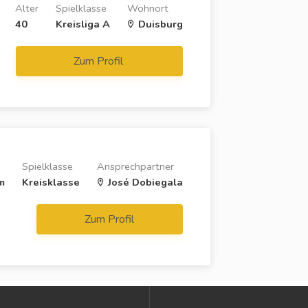
Alter
Spielklasse
Wohnort
40
Kreisliga A
Duisburg
Zum Profil
Spielklasse
Ansprechpartner
m
Kreisklasse
José Dobiegala
Zum Profil