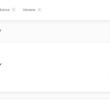
rbörse
Vereine
v
v