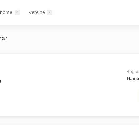
rbörse
Vereine
rer
Regio
Hamb
n