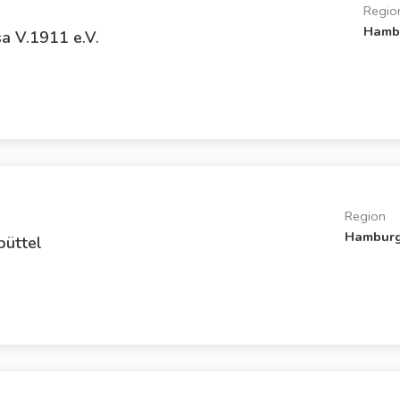
Regio
Hamb
a V.1911 e.V.
Region
Hambur
büttel