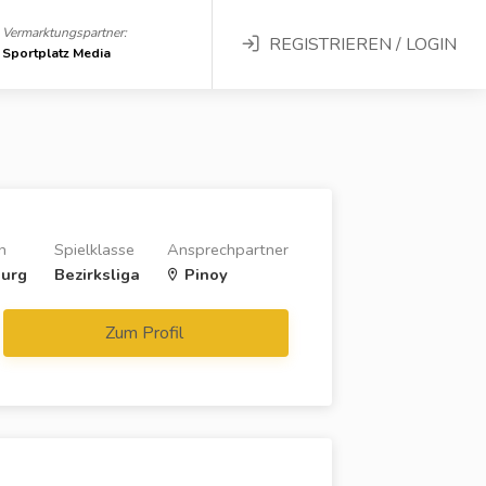
Vermarktungspartner:
REGISTRIEREN / LOGIN
Sportplatz Media
n
Spielklasse
Ansprechpartner
urg
Bezirksliga
Pinoy
Zum Profil