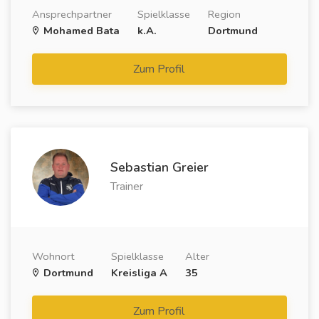
Ansprechpartner
Spielklasse
Region
Mohamed Bata
k.A.
Dortmund
Zum Profil
Sebastian Greier
Trainer
Wohnort
Spielklasse
Alter
Dortmund
Kreisliga A
35
Zum Profil