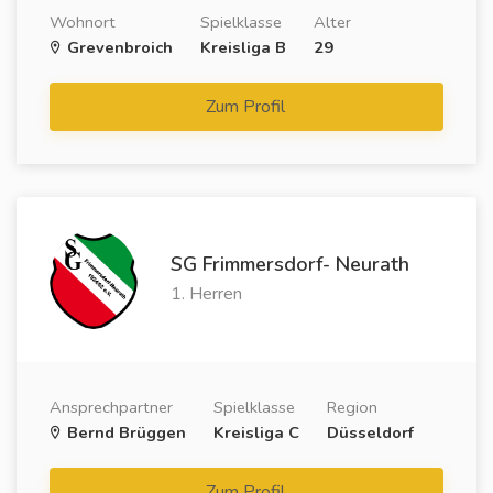
Wohnort
Spielklasse
Alter
Grevenbroich
Kreisliga B
29
Zum Profil
SG Frimmersdorf- Neurath
1. Herren
Ansprechpartner
Spielklasse
Region
Bernd Brüggen
Kreisliga C
Düsseldorf
Zum Profil