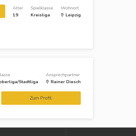
Alter
Spielklasse
Wohnort
19
Kreisliga
Leipzig
klasse
Ansprechpartner
oberliga/Stadtliga
Rainer Diesch
Zum Profil