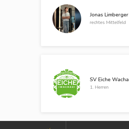
Jonas Limberger
rechtes Mittelfeld
SV Eiche Wacha
1. Herren