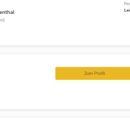
Re
Le
enthal
en)
Zum Profil