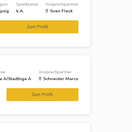
gion
Spielklasse
Ansprechpartner
ipzig
k.A.
Sven Fleck
Zum Profil
sse
Ansprechpartner
a A/Stadtliga A
Schneider Marco
Zum Profil