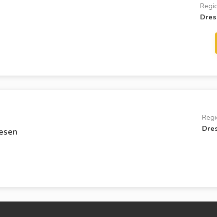
Regi
Dres
Regi
Dre
esen