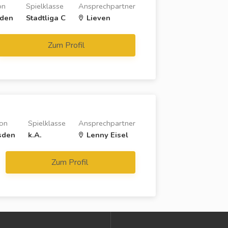
on
Spielklasse
Ansprechpartner
den
Stadtliga C
Lieven
Zum Profil
on
Spielklasse
Ansprechpartner
sden
k.A.
Lenny Eisel
Zum Profil