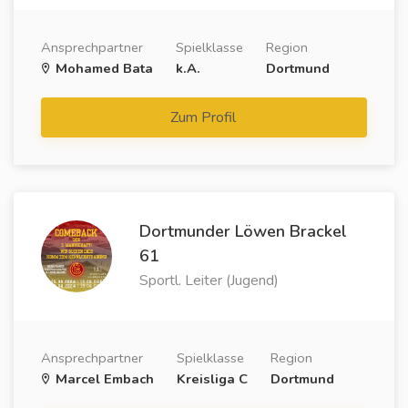
Ansprechpartner
Spielklasse
Region
Mohamed Bata
k.A.
Dortmund
Zum Profil
Dortmunder Löwen Brackel
61
Sportl. Leiter (Jugend)
Ansprechpartner
Spielklasse
Region
Marcel Embach
Kreisliga C
Dortmund