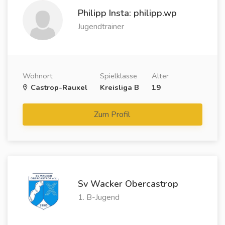
Philipp Insta: philipp.wp
Jugendtrainer
Wohnort
Spielklasse
Alter
Castrop-Rauxel
Kreisliga B
19
Zum Profil
Sv Wacker Obercastrop
1. B-Jugend