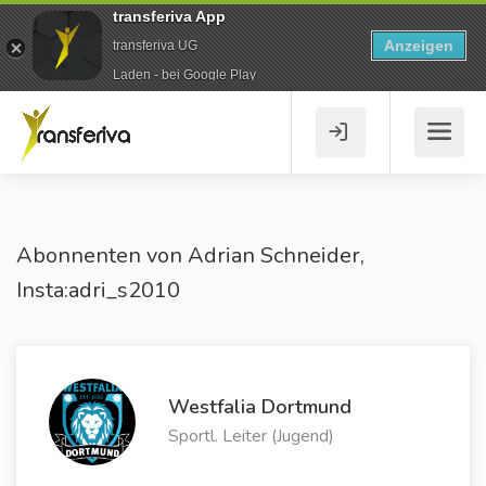
transferiva App
Anzeigen
transferiva UG
Laden - bei Google Play
Abonnenten von Adrian Schneider,
Insta:adri_s2010
Westfalia Dortmund
Sportl. Leiter (Jugend)