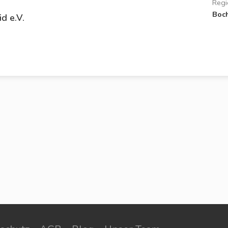
Regi
Boc
d e.V.