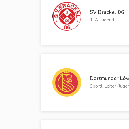
SV Brackel 06
1. A-Jugend
Dortmunder Löw
Sportl. Leiter (Juge