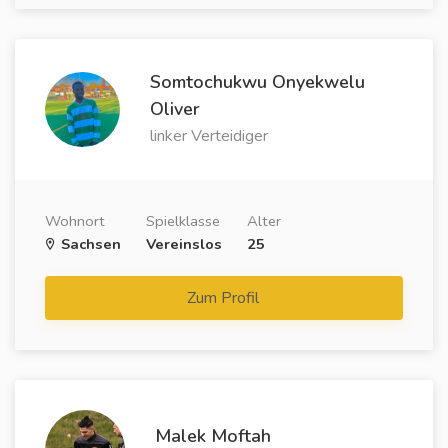
Somtochukwu Onyekwelu
Oliver
linker Verteidiger
Wohnort
Spielklasse
Alter
Sachsen
Vereinslos
25
Zum Profil
Malek Moftah