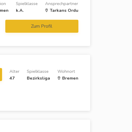
ion
Spielklasse
Ansprechpartner
emen
k.A.
Tarkans Ordu
Zum Profil
Alter
Spielklasse
Wohnort
47
Bezirksliga
Bremen