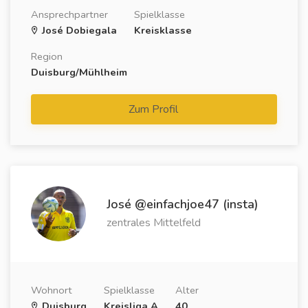
Ansprechpartner
Spielklasse
José Dobiegala
Kreisklasse
Region
Duisburg/Mühlheim
Zum Profil
José @einfachjoe47 (insta)
zentrales Mittelfeld
Wohnort
Spielklasse
Alter
Duisburg
Kreisliga A
40