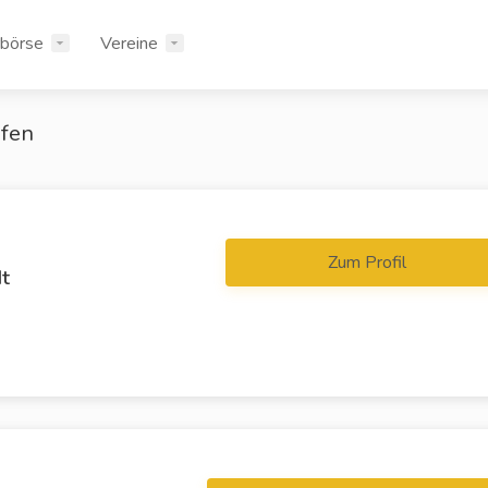
rbörse
Vereine
fen
Zum Profil
dt