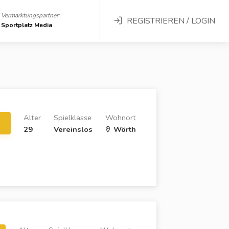
Vermarktungspartner:
REGISTRIEREN / LOGIN
Sportplatz Media
Alter
Spielklasse
Wohnort
29
Vereinslos
Wörth