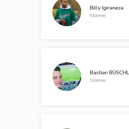
Billy Igiraneza
Stürmer
Bastian BÜSCH
Stürmer