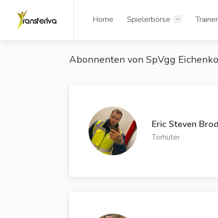
Home
Spielerbörse
Traine
Abonnenten von SpVgg Eichenko
Eric Steven Bro
Torhüter