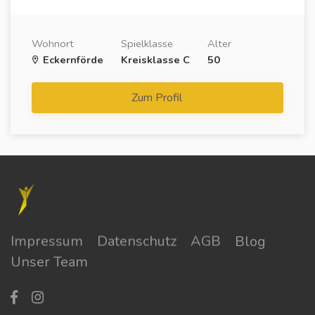
Wohnort
Spielklasse
Alter
Eckernförde
Kreisklasse C
50
Zum Profil
Impressum
Datenschutz
AGB
Blog
Unser Team