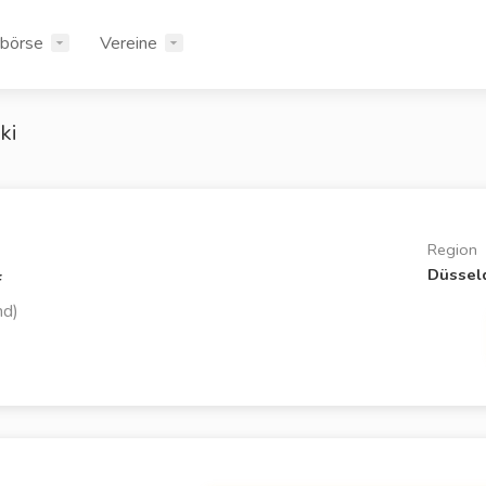
rbörse
Vereine
ki
Region
Düssel
f
nd)