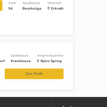
Alter
Spielklasse
Wohnort
54
Bezirksliga
Erkrath
Spielklasse
Ansprechpartner
orf
Kreisklasse
Björn Spring
Zum Profil