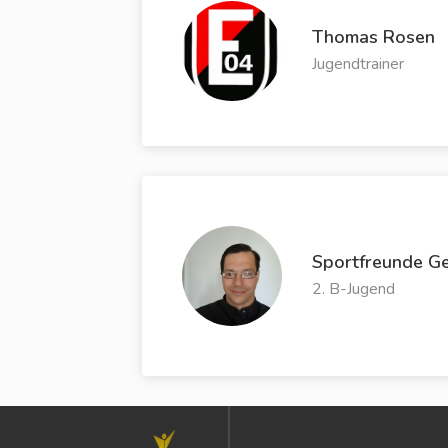
Thomas Rosen
Jugendtrainer
Sportfreunde G
2. B-Jugend