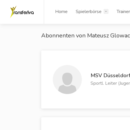
Home
Spielerbörse
Traine
Abonnenten von Mateusz Glowac
MSV Düsseldor
Sportl. Leiter (Juge