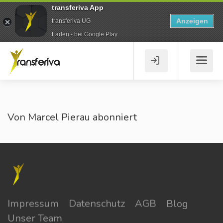
transferiva App
Anzeigen
transferiva UG
Laden - bei Google Play
Von Marcel Pierau abonniert
Impressum
Datenschutz
AGB
Blog
Unser Team