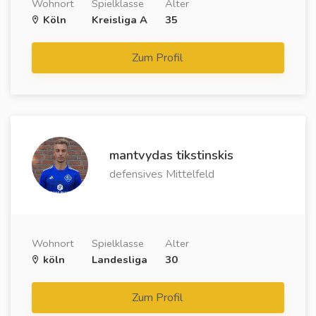
Wohnort
Spielklasse
Alter
Köln
Kreisliga A
35
Zum Profil
mantvydas tikstinskis
defensives Mittelfeld
Wohnort
Spielklasse
Alter
köln
Landesliga
30
Zum Profil