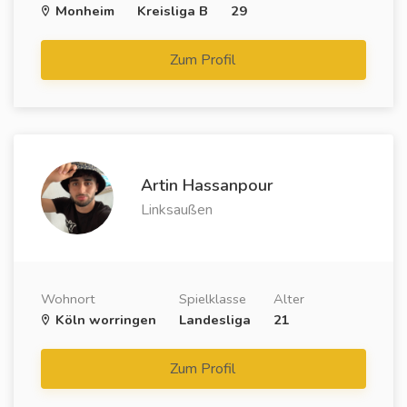
Monheim
Kreisliga B
29
Zum Profil
Artin Hassanpour
Linksaußen
Wohnort
Spielklasse
Alter
Köln worringen
Landesliga
21
Zum Profil