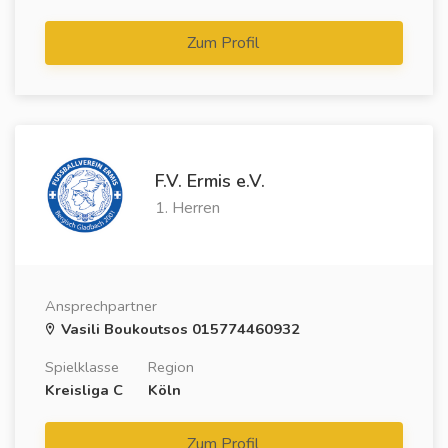
Zum Profil
F.V. Ermis e.V.
1. Herren
Ansprechpartner
Vasili Boukoutsos 015774460932
Spielklasse
Region
Kreisliga C
Köln
Zum Profil