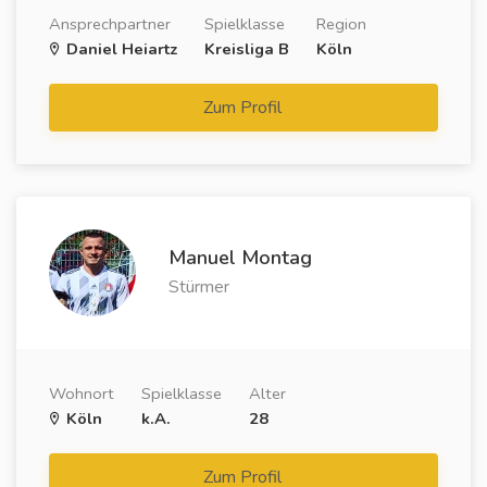
Ansprechpartner
Spielklasse
Region
Daniel Heiartz
Kreisliga B
Köln
Zum Profil
Manuel Montag
Stürmer
Wohnort
Spielklasse
Alter
Köln
k.A.
28
Zum Profil