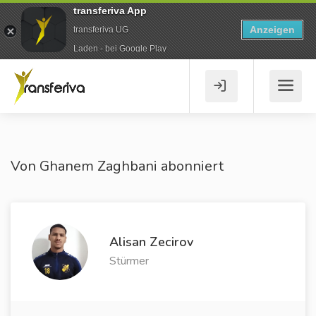
transferiva App
Anzeigen
transferiva UG
Laden - bei Google Play
Von Ghanem Zaghbani abonniert
Alisan Zecirov
Stürmer