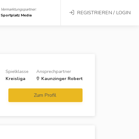
Vermarktungspartner:
REGISTRIEREN / LOGIN
Sportplatz Media
Spielklasse
Ansprechpartner
Kreisliga
Kaunzinger Robert
Zum Profil