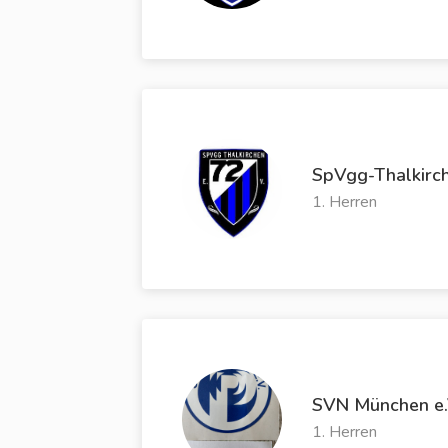
SpVgg-Thalkirc
1. Herren
SVN München e.
1. Herren