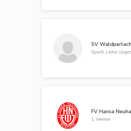
SV Waldperlac
Sportl. Leiter (Juge
FV Hansa Neuh
1. Herren