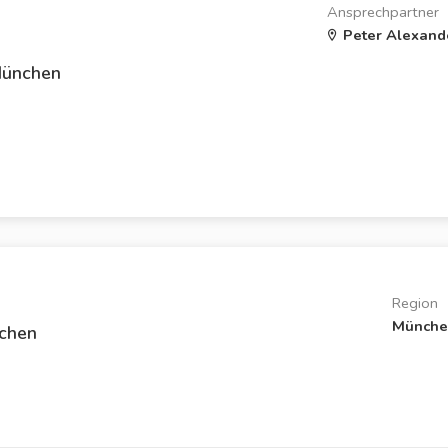
Ansprechpartner
Peter Alexande
München
Region
Münche
nchen