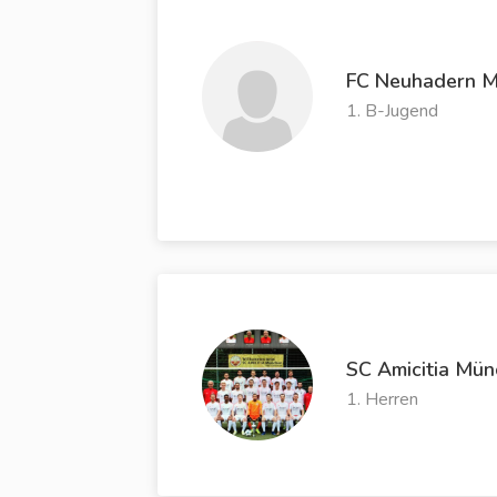
FC Neuhadern 
1. B-Jugend
SC Amicitia Mü
1. Herren