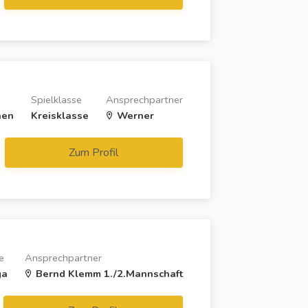
n
Spielklasse
Ansprechpartner
hen
Kreisklasse
Werner
Zum Profil
e
Ansprechpartner
ga
Bernd Klemm 1./2.Mannschaft