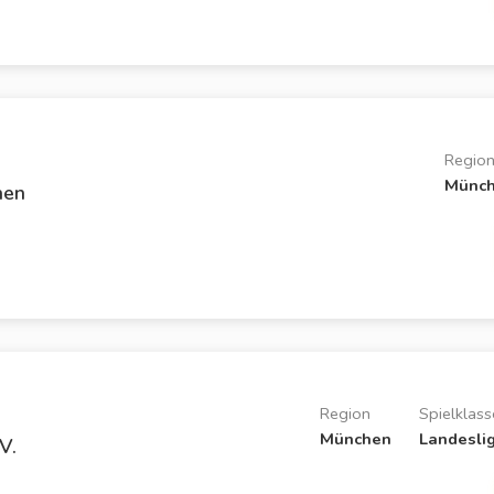
Regio
Münc
hen
Region
Spielklass
München
Landesli
V.