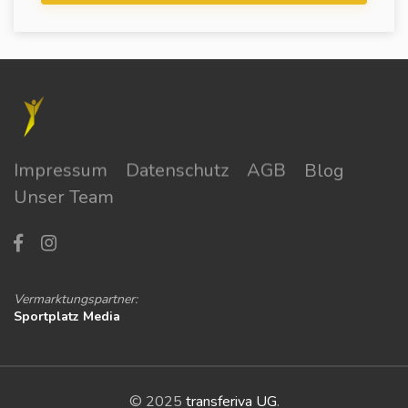
Impressum
Datenschutz
AGB
Blog
Unser Team
Vermarktungspartner:
Sportplatz Media
© 2025
transferiva UG
.