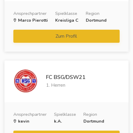
Ansprechpartner
Spielklasse
Region
Marco Pierotti
Kreisliga C
Dortmund
Zum Profil
FC BSG/DSW21
1. Herren
Ansprechpartner
Spielklasse
Region
kevin
k.A.
Dortmund