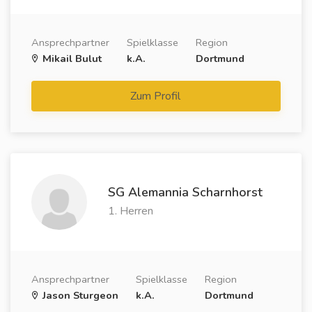
Ansprechpartner
Spielklasse
Region
Mikail Bulut
k.A.
Dortmund
Zum Profil
SG Alemannia Scharnhorst
1. Herren
Ansprechpartner
Spielklasse
Region
Jason Sturgeon
k.A.
Dortmund