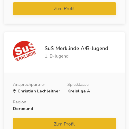
Zum Profil
SuS Merklinde A/B-Jugend
1. B-Jugend
Ansprechpartner
Spielklasse
Christian Lechleitner
Kreisliga A
Region
Dortmund
Zum Profil