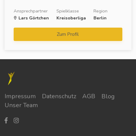
Ansprechpartner
Spielklasse
Region
Lars Görtchen
Kreisoberliga
Berlin
Zum Profil
Impressum
Datenschutz
AGB
Blog
Unser Team