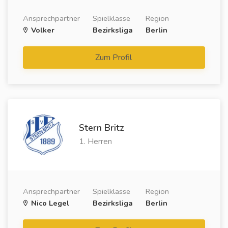
Ansprechpartner
Spielklasse
Region
Volker
Bezirksliga
Berlin
Zum Profil
Stern Britz
1. Herren
Ansprechpartner
Spielklasse
Region
Nico Legel
Bezirksliga
Berlin