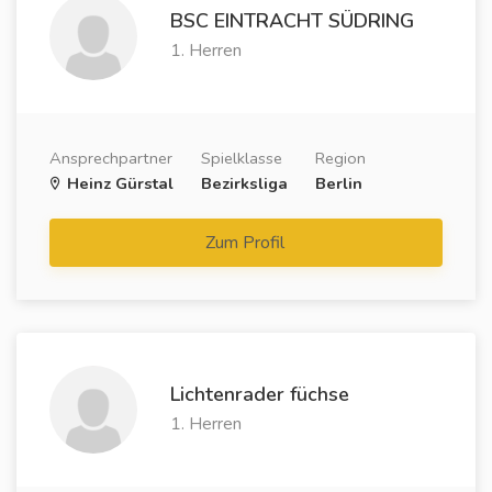
BSC EINTRACHT SÜDRING
1. Herren
Ansprechpartner
Spielklasse
Region
Heinz Gürstal
Bezirksliga
Berlin
Zum Profil
Lichtenrader füchse
1. Herren