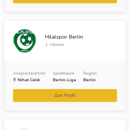
Hilalspor Berlin
1. Herren
Ansprechpartner
Spielklasse
Region
Nihat Celik
Berlin-Liga
Berlin
Zum Profil