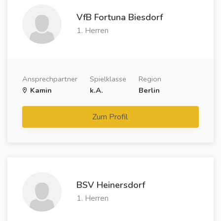
VfB Fortuna Biesdorf
1. Herren
Ansprechpartner
Spielklasse
Region
Kamin
k.A.
Berlin
Zum Profil
BSV Heinersdorf
1. Herren