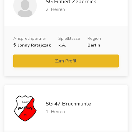
SG Einheit Zepernick
2. Herren
Ansprechpartner
Spielklasse
Region
Jonny Ratajczak
k.A.
Berlin
Zum Profil
SG 47 Bruchmühle
1. Herren