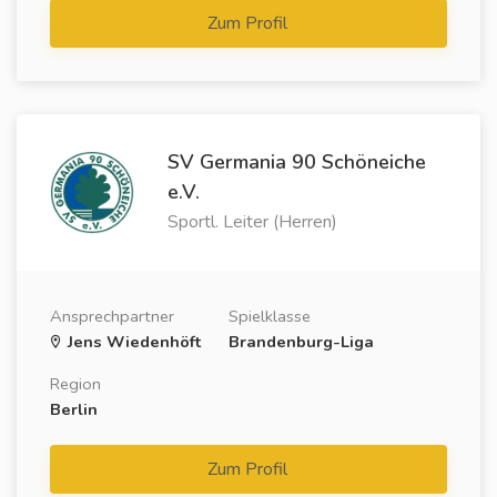
Zum Profil
SV Germania 90 Schöneiche
e.V.
Sportl. Leiter (Herren)
Ansprechpartner
Spielklasse
Jens Wiedenhöft
Brandenburg-Liga
Region
Berlin
Zum Profil