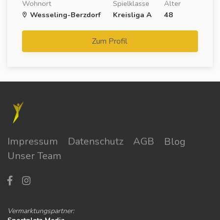
Wohnort
Spielklasse
Alter
Wesseling-Berzdorf
Kreisliga A
48
Zum Profil
Impressum
Datenschutz
AGB
Blog
Unser Team
Vermarktungspartner: