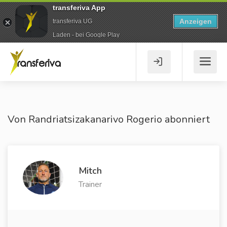
transferiva App
Anzeigen
transferiva UG
Laden - bei Google Play
Von Randriatsizakanarivo Rogerio abonniert
Mitch
Trainer