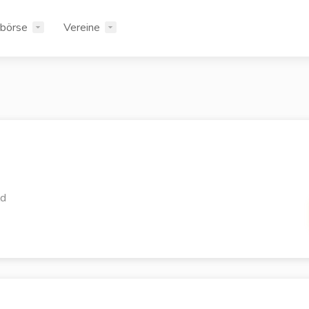
rbörse
Vereine
ld