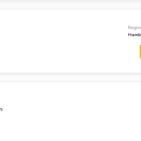
Regio
Hamb
n