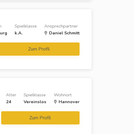
n
Spielklasse
Ansprechpartner
urg
k.A.
Daniel Schmitt
Zum Profil
Alter
Spielklasse
Wohnort
24
Vereinslos
Hannover
Zum Profil