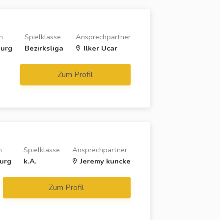
n
Spielklasse
Ansprechpartner
urg
Bezirksliga
Ilker Ucar
Zum Profil
n
Spielklasse
Ansprechpartner
urg
k.A.
Jeremy kuncke
Zum Profil