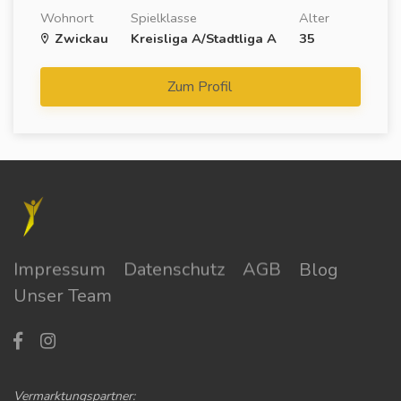
Wohnort
Spielklasse
Alter
Zwickau
Kreisliga A/Stadtliga A
35
Zum Profil
Impressum
Datenschutz
AGB
Blog
Unser Team
Vermarktungspartner: