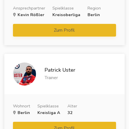
Ansprechpartner
Spielklasse
Region
Kevin Rößler
Kreisoberliga
Berlin
Zum Profil
Patrick Uster
Trainer
Wohnort
Spielklasse
Alter
Berlin
Kreisliga A
32
Zum Profil