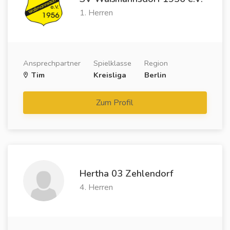
1. Herren
Ansprechpartner
Spielklasse
Region
Tim
Kreisliga
Berlin
Zum Profil
Hertha 03 Zehlendorf
4. Herren