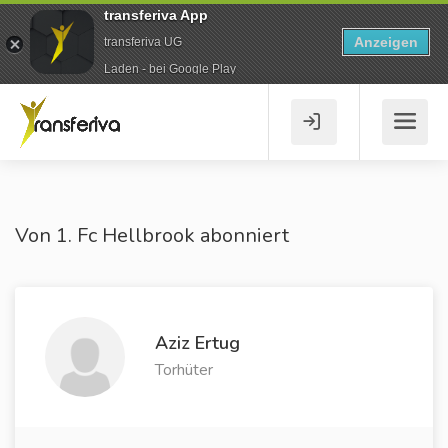
transferiva App
Anzeigen
transferiva UG
Laden - bei Google Play
Von 1. Fc Hellbrook abonniert
Aziz Ertug
Torhüter