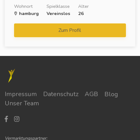
Wohnort
Spielklasse
Alter
hamburg
Vereinslos
26
Zum Profil
Impressum
Datenschutz
AGB
Blog
Unser Team
Vermarktungspartner: