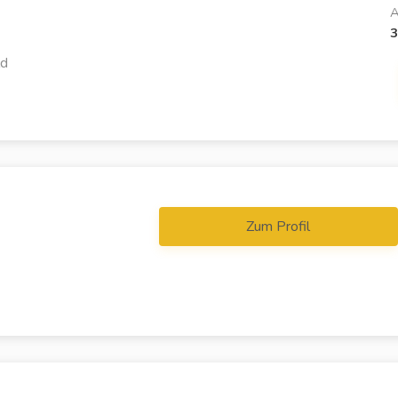
A
3
ld
Zum Profil