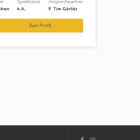
on
Spielklasse
Ansprechpartner
chen
k.A.
Tim Görlitz
Zum Profil