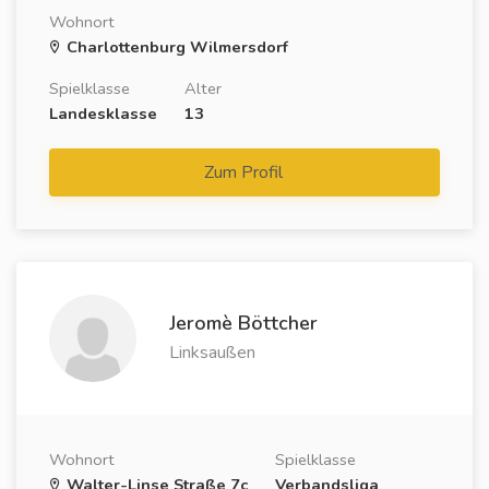
Wohnort
Charlottenburg Wilmersdorf
Spielklasse
Alter
Landesklasse
13
Zum Profil
Jeromè Böttcher
Linksaußen
Wohnort
Spielklasse
Walter-Linse Straße 7c
Verbandsliga