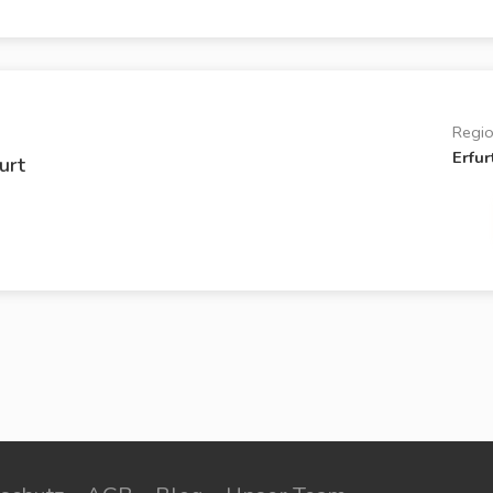
Regi
Erfur
urt