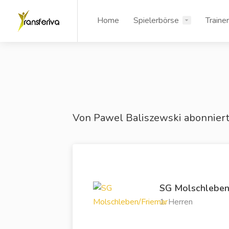
Home
Spielerbörse
Traine
Von Pawel Baliszewski abonnier
SG Molschleben
1. Herren