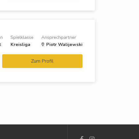
on
Spielklasse
Ansprechpartner
t
Kreisliga
Piotr Walijewski
Zum Profil