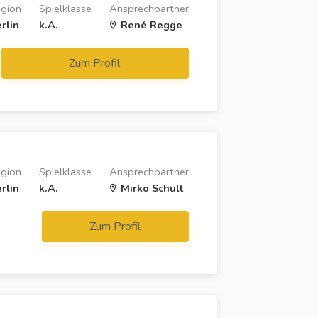
gion
Spielklasse
Ansprechpartner
rlin
k.A.
René Regge
Zum Profil
gion
Spielklasse
Ansprechpartner
rlin
k.A.
Mirko Schult
Zum Profil