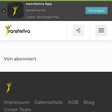
transferiva App
Anzeigen
transferiva UG
Laden - bei Google Play
Von abonniert
Impressum
Datenschutz
AGB
Blog
Unser Team