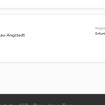
Regio
Erfurt
nau-Angstedt