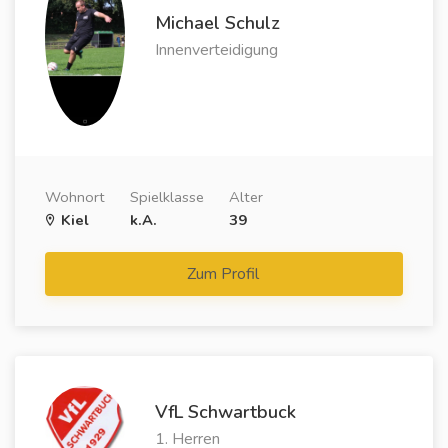
Michael Schulz
Innenverteidigung
Wohnort
Spielklasse
Alter
Kiel
k.A.
39
Zum Profil
VfL Schwartbuck
1. Herren