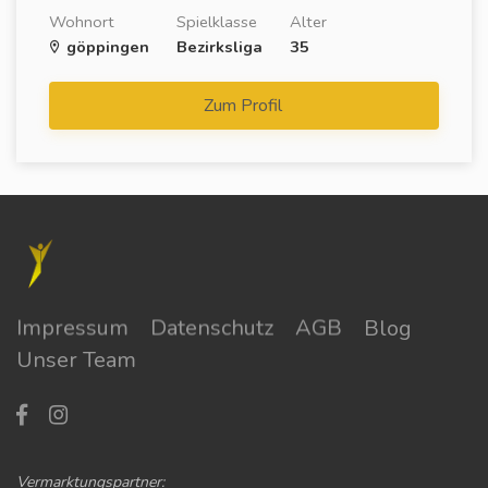
Wohnort
Spielklasse
Alter
göppingen
Bezirksliga
35
Zum Profil
Impressum
Datenschutz
AGB
Blog
Unser Team
Vermarktungspartner: