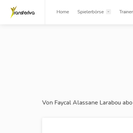
Home
Spielerbörse
Traine
Von Faycal Alassane Larabou abo