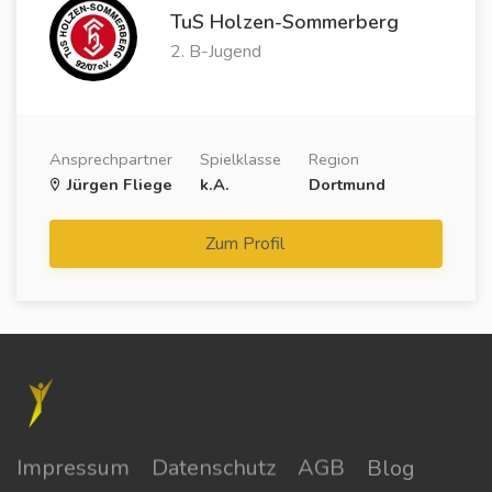
TuS Holzen-Sommerberg
2. B-Jugend
Ansprechpartner
Spielklasse
Region
Jürgen Fliege
k.A.
Dortmund
Zum Profil
Impressum
Datenschutz
AGB
Blog