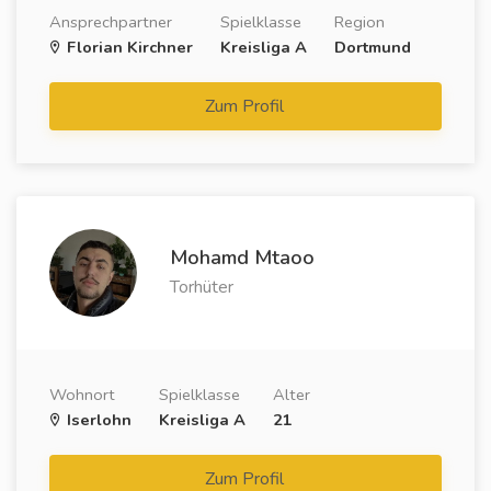
Ansprechpartner
Spielklasse
Region
Florian Kirchner
Kreisliga A
Dortmund
Zum Profil
Mohamd Mtaoo
Torhüter
Wohnort
Spielklasse
Alter
Iserlohn
Kreisliga A
21
Zum Profil