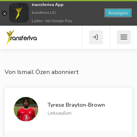
transferiva App
Anzeigen
transferiva UG
Laden - bei Google Play
Von Ismail Özen abonniert
Tyrese Brayton-Brown
Linksaußen