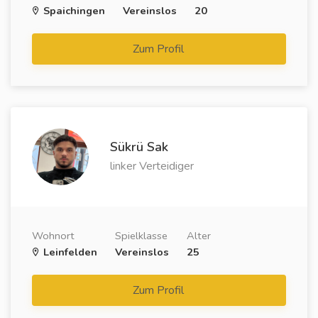
Spaichingen
Vereinslos
20
Zum Profil
Sükrü Sak
linker Verteidiger
Wohnort
Spielklasse
Alter
Leinfelden
Vereinslos
25
Zum Profil