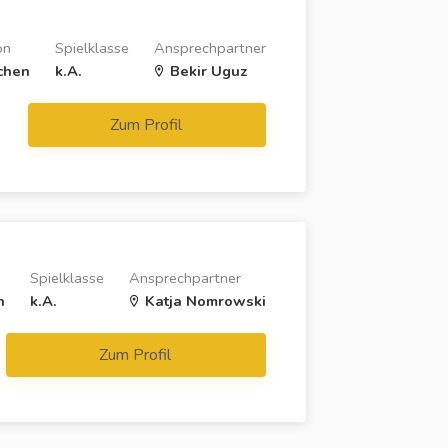
on
Spielklasse
Ansprechpartner
chen
k.A.
Bekir Uguz
Zum Profil
Spielklasse
Ansprechpartner
n
k.A.
Katja Nomrowski
Zum Profil