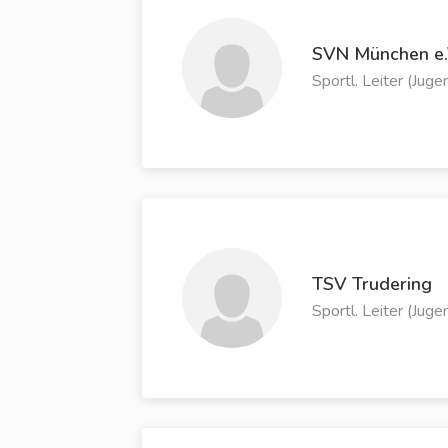
SVN München e.
Sportl. Leiter (Juge
TSV Trudering
Sportl. Leiter (Juge