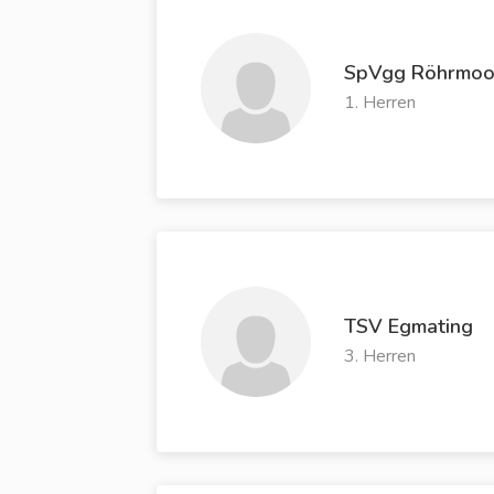
SpVgg Röhrmoo
1. Herren
TSV Egmating
3. Herren