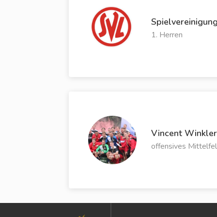
Spielvereinigun
1. Herren
Vincent Winkler
offensives Mittelfe