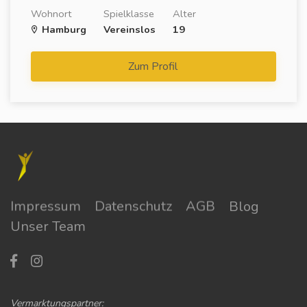
Wohnort
Spielklasse
Alter
Hamburg
Vereinslos
19
Zum Profil
Impressum
Datenschutz
AGB
Blog
Unser Team
Vermarktungspartner: