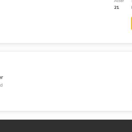
Alter
21
er
ld