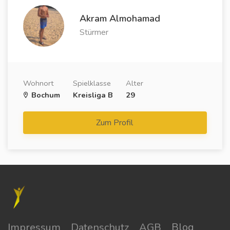
Akram Almohamad
Stürmer
Wohnort
Spielklasse
Alter
Bochum
Kreisliga B
29
Zum Profil
Impressum
Datenschutz
AGB
Blog