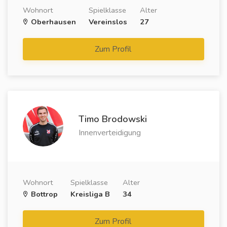
Wohnort
Spielklasse
Alter
Oberhausen
Vereinslos
27
Zum Profil
Timo Brodowski
Innenverteidigung
Wohnort
Spielklasse
Alter
Bottrop
Kreisliga B
34
Zum Profil