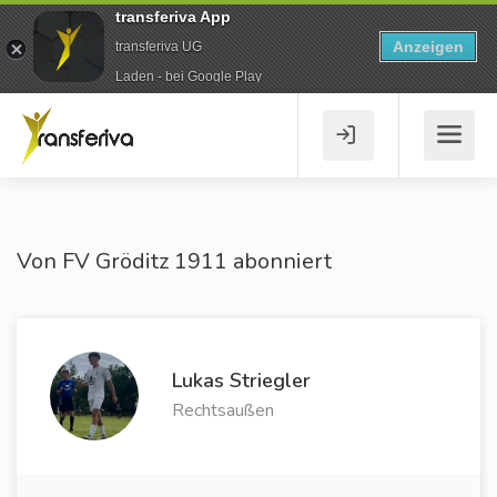
transferiva App
Anzeigen
transferiva UG
Laden - bei Google Play
Von FV Gröditz 1911 abonniert
Lukas Striegler
Rechtsaußen