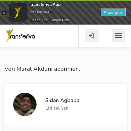
transferiva App
Anzeigen
transferiva UG
Laden - bei Google Play
Von Murat Akdüni abonniert
Sidan Agbaba
Linksaußen