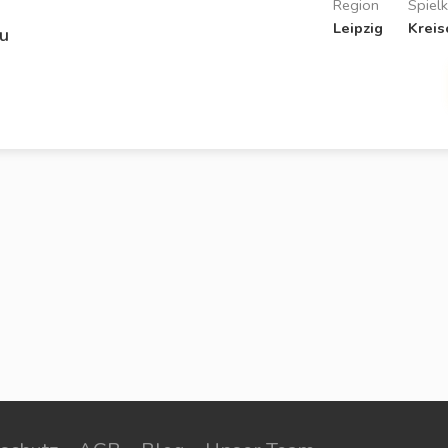
Region
Spiel
Leipzig
Kreis
u