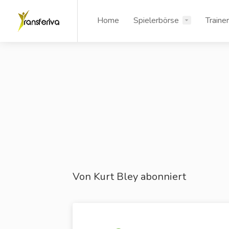
Home
Spielerbörse
Traine
Von Kurt Bley abonniert