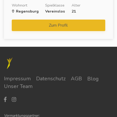
Wohnort
Spielklasse
Alter
Regensburg
Vereinslos
21
Zum Profil
Impressum
Datenschutz
AGB
Blog
Unser Team
Vermarktungspartner: