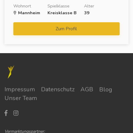
Wohnort
Spielklasse
Alter
Mannheim
Kreisklasse B
39
Zum Profil
Impressum
Datenschutz
AGB
Blog
Unser Team
Vermarktungspartner: