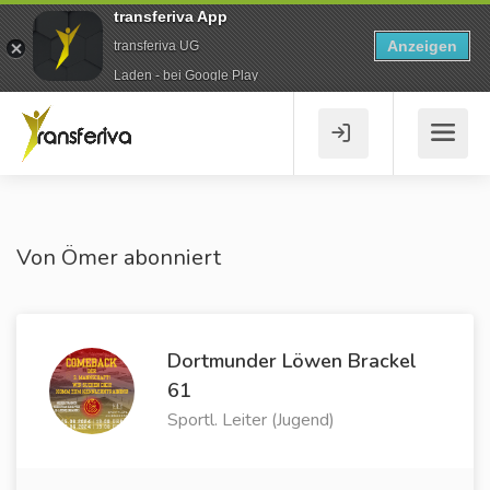
transferiva App
Anzeigen
transferiva UG
Laden - bei Google Play
Von Ömer abonniert
Dortmunder Löwen Brackel
61
Sportl. Leiter (Jugend)