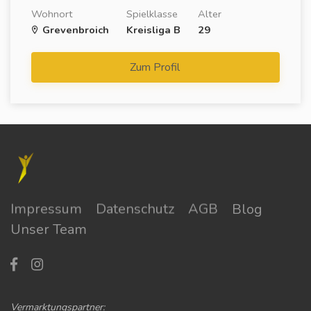
Wohnort
Spielklasse
Alter
Grevenbroich
Kreisliga B
29
Zum Profil
Impressum
Datenschutz
AGB
Blog
Unser Team
Vermarktungspartner: